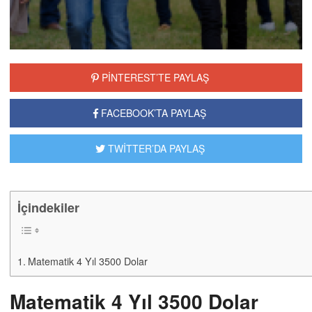
Turizm 4 Yıl 4000 Dolar
Tarih 4 Yıl 3.300 Dolar
Sosyoloji 4 Yıl 4200 Dolar
Siyaset Bilimi 4 Yıl 4.250 Dolar
Rus Dili Ve Edebiyatı 4 Yıl 5100 Dolar
Reklamcılık 4 Yıl 5650 Dolar
Radyo Ve Televizyon 4 Yıl 5000 Dolar
Psikoloji 4 Yıl 4300 Dolar
Nano Mühendisliği 4 Yıl 3200 Dolar
Mimarlık 5 Yıl 4750 Dolar
Matematik 4 Yıl 3500 Dolar
Kimya 4 Yıl 3500 Dolar
İşletme (i̇ngilizce) 4 Yıl 8500 Dolar
İşletme 4 Yıl 5200 Dolar
İnşaat Mühendisliği 4 Yıllık 4750 Dolar
Hukuk 4 Yıl 5000 Dolar
Hemşirelik 4 Yıl 3500 Dolar
Güzel Sanatlar Ve Beşeri Bilimler 4 Yıl 4.600 Dolar
Gümrük İşletme 4 Yıl 4200 Dolar
Genel Tıp6 Yıl8500$