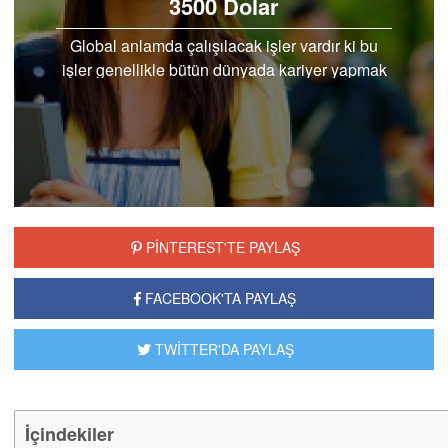
Matematik 4 Yıl 3500 Dolar
Hayalinizde Matematik üzerine eğitim almak
istiyor ve bu lisans eğitimini hangi üniversitede
alacağınıza karar veremiyorsanız yurtdışı
seçeneklerini…
PİNTEREST’TE PAYLAŞ
FACEBOOK’TA PAYLAŞ
TWİTTER’DA PAYLAŞ