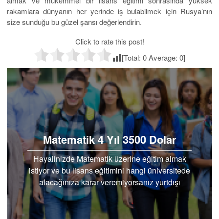
bulunmaktadır. Moskova içinde yer alması nedeniyle pek çok
festivale ve öğrenci etkinliklerine kolayca erişim sağlayabilirsiniz.
Hayat standartlarının öğrenciler için çok uygun olduğu Rusya’da
siz de kendi geleceğinizi inşa edebilir ve bunun için Eurostar
danışmanlarından yardım alabilirsiniz. Başvuru tarihlerini
geçirmeden kayıt yaptırabilmek için size en yakın ofislere
gidebilirsiniz.
Son Yazılar
Ziraat Mühendisliği Tarım 4 Yıl 3500 Dolar
Veterinerlik (i̇ngilizce) 5 Yıl 4500 Dolar
Veterinerlik 5 Yıl 3500 Dolar
Uluslararası Ticaret 4 Yıl 5100 Dolar
Uluslararası İlişkiler 4 Yıllık 5.500 Dolar
Uluslararası Hukuk 4 Yıl 5.500 Dolar