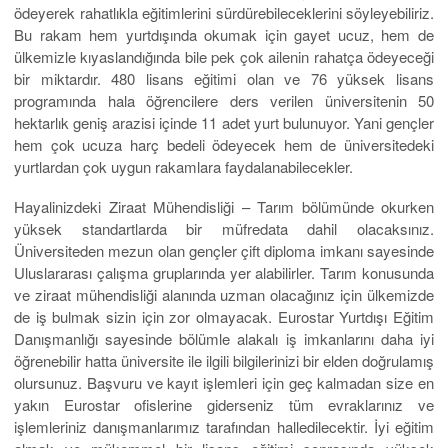
popüler olanlardan bir tanesidir. Bu bölümde okuyan gençlerimiz
bir yıllık Rusça hazırlık ardından 4 sene lisans eğitimi alırlar.
Finansal analizci ya da araştırmacı olarak çalışabileceğiniz gibi
mezun olduktan sonra istatistikçi yahut sistem analisti olarak da
dünyanın her yerinde iş bulabilirsiniz. Özellikle ana diliniz gibi
Rusça konuşacağınız için tercih edilen biri haline geleceksiniz.
Her yıl Türk öğrencilerinin yoğun bir şekilde başvuruda
bulunduğu Rudn Halkların Dostluğu Üniversitesi Matematik
bölümü öğrencisi olmak için lise mezunu olmak gerekiyor.
Bunun dışında gençlerin herhangi bir sınava girmesine gerek yok
ve aynı zamanda uygulanan bir baraj sistemi de yoktur.
Eurostar Yurtdışı Eğitim Danışmanlığı farkıyla siz de dünyanın
her yerinde eğitim alan Türk gençlerinin sahip olduğu bu şansa
ortak olabilirsiniz. Yazılım geliştirme konusunda gelişiminizi
sağlayacak olan Matematik bölümü uluslararası araştırma
imkânına sahip bir üniversitede okumanın avantajıyla size harika
bir geleceğin kapılarını açacak. Eurostar danışmanlık ofislerine
gittiğinizde bölümle alakalı her türlü bilgiyi elde edebilirsiniz. Farklı
kariyer imkanlarının sunulduğu üniversitede yurt imkanları da