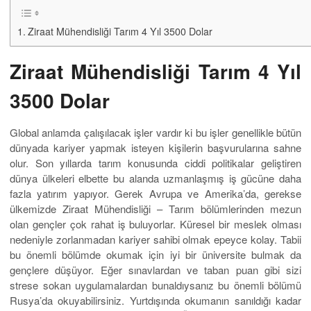
İçindekiler
Matematik 4 Yıl 3500 Dolar
Matematik 4 Yıl 3500 Dolar
Hayalinizde Matematik üzerine eğitim almak istiyor ve bu lisans
eğitimini hangi üniversitede alacağınıza karar veremiyorsanız
yurtdışı seçeneklerini değerlendirmemiz lazım. Mezun olduktan
hemen sonra kolay bir şekilde iş kurmanın ve yüksek maaş
almanın önemi oldukça büyük. Seçeceğiniz üniversitenin size
sunacağı imkânlar da elbette bu tercihi belirlemede önemli bir rol
oynayacaktır. Sevmediğiniz için ya da sınavlardaki puanınız
yetmediğinden istemediğiniz bir bölümde okumak zorunda
değilsiniz. Artık Rudn Halkların Dostluğu Üniversitesi Matematik