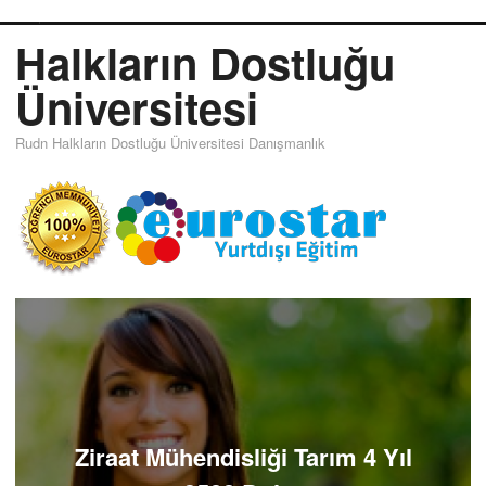
yüksek standartlarda bir müfredata dahil olacaksınız.
Üniversiteden mezun olan gençler çift diploma imkanı sayesinde
Uluslararası çalışma gruplarında yer alabilirler. Tarım konusunda
ve ziraat mühendisliği alanında uzman olacağınız için ülkemizde
de iş bulmak sizin için zor olmayacak. Eurostar Yurtdışı Eğitim
Danışmanlığı sayesinde bölümle alakalı iş imkanlarını daha iyi
öğrenebilir hatta üniversite ile ilgili bilgilerinizi bir elden doğrulamış
olursunuz. Başvuru ve kayıt işlemleri için geç kalmadan size en
yakın Eurostar ofislerine giderseniz tüm evraklarınız ve
işlemleriniz danışmanlarımız tarafından halledilecektir. İyi eğitim
almak ve mükemmel bir lisans eğitimi sonrasında yüksek
rakamlara dünyanın her yerinde iş bulabilmek için Rusya’nın
size sunduğu bu güzel şansı değerlendirin.
Click to rate this post!
[Total:
0
Average:
0
]