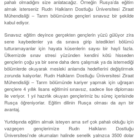
bölümü öğrencisi olabilir ve hiçbir sınava girmeden yurtdışında
eğitiminizi tamamlayabilirsiniz. Her öğrenciye iyi imkanlar sunan,
dünya ölçeğinde gelişmiş standartlara sahip okul sayesinde çifte
diploma alarak mezun olabilirsiniz.
Matematik alanında isim yapmış sayısız bilim adamının yer aldığı
üniversitenin bilime verdiği değer oldukça yüksektir. Üniversite
teknolojik olarak kendisini sürekli yenilemekte ve
geliştirmektedir. Üniversite bütün kampüs olanakları gençlerin
daha iyi eğitim alabilmeleri için hazırlamakta ve böylece verdiği
eğitim standardını her an daha da yukarı çıkarmaktadır.
Matematik bölümünden mezun olan öğrenciler finans, bilgisayar,
istatistik ya da mühendislik gibi alanlarda çok rahat bir şekilde iş
bulabilirler. Eğitimler sırasında teorik matematik bilginizi
geliştireceğiniz gibi uygulamalı matematik kombinasyonları
sayesinde yetişmiş bir iş gücü olacaksınız. Senede 3500 dolar
olan harç bedeli yurt dışında okuma hayalinizi destekleyecek
kadar cüzi bir rakamdır.
Sadece bilimsel olarak değil gündelik hayatta da her zaman
karşımıza çıkan Matematik üniversite lisans bölümleri içinde en