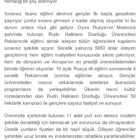
herhangi bir şey istemiyor.
Sınavsız lisans eğitimi denince gençler ilk başta gerçekten
şaşırıyor çünkü sınava girmeye o kadar alışmış oluyorlar ki bu
durum onlara rüya gibi geliyor. Oysa Rusya’nın Moskova
şehrinde bulunan Rudn Halkların Dostluğu Üniversitesi
Reklamcılık eğitimi almak isteyen bütün öğrencilere kapılarını
sınavsız şekilde açıyor. Senelik yalnızca 5650 dolar ödeyen
gençlerimiz hem eğitim maliyetleri konusunda sıkıntı çekmiyor,
hem de dünyanın ve Avrupa’nın en prestijli üniversitelerinden
birinde öğrenci oluyorlar. 10 aylık Rusça dil eğitimi sonrasında 4
senelik Reklamcılık üzerine eğitimler alınıyor. Gençler
üniversiteden mezun olduklarında isterlerse lisansüstü
programlarını da yerleşebilirler. Ülkenin resmi kültür
miraslarından olan Rudn Halkların Dostluğu Üniversitesi 50
hektarlık kampüsü ile gençlere sayısız faaliyet ve sunuyor.
Üniversite içerisinde bulunan 11 adet yurt son derece modern
şekilde donatıldığı için barınacak yer sorununuz da olmayacaktır.
Üstelik yurtların fiyatları da bir hayli düşük. Dileyen öğrenciler
şehirdeki ucuz kiralık ev imkânlarından rahatlıkla yararlanabilirler.