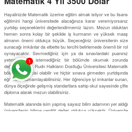
Matematik 4 Yıl 3500 Dolar
Hayalinizde Matematik üzerine eğitim almak istiyor ve bu lisans
eğitimini hangi üniversitede alacağınıza karar veremiyorsanız
yurtdışı seçeneklerini değerlendirmemiz lazım. Mezun olduktan
hemen sonra kolay bir şekilde iş kurmanın ve yüksek maaş
almanın önemi oldukça büyük. Seçeceğiniz üniversitenin size
sunacağı imkânlar da elbette bu tercihi belirlemede önemli bir rol
oynayacaktır. Sevmediğiniz için ya da sınavlardaki puanınız
yetmediğinden istemediğiniz bir bölümde okumak zorunda
1
değilsiniz. Artık Rudn Halkların Dostluğu Üniversitesi Matematik
bölümü öğrencisi olabilir ve hiçbir sınava girmeden yurtdışında
eğitiminizi tamamlayabilirsiniz. Her öğrenciye iyi imkanlar sunan,
dünya ölçeğinde gelişmiş standartlara sahip okul sayesinde çifte
diploma alarak mezun olabilirsiniz.
Matematik alanında isim yapmış sayısız bilim adamının yer aldığı
üniversitenin bilime verdiği değer oldukça yüksektir. Üniversite
teknolojik olarak kendisini sürekli yenilemekte ve
geliştirmektedir. Üniversite bütün kampüs olanakları gençlerin
daha iyi eğitim alabilmeleri için hazırlamakta ve böylece verdiği