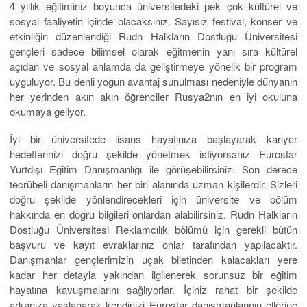
4 yıllık eğitiminiz boyunca üniversitedeki pek çok kültürel ve
sosyal faaliyetin içinde olacaksınız. Sayısız festival, konser ve
etkinliğin düzenlendiği Rudn Halkların Dostluğu Üniversitesi
gençleri sadece bilimsel olarak eğitmenin yanı sıra kültürel
açıdan ve sosyal anlamda da geliştirmeye yönelik bir program
uyguluyor. Bu denli yoğun avantaj sunulması nedeniyle dünyanın
her yerinden akın akın öğrenciler Rusya2nın en iyi okuluna
okumaya geliyor.
İyi bir üniversitede lisans hayatınıza başlayarak kariyer
hedeflerinizi doğru şekilde yönetmek istiyorsanız Eurostar
Yurtdışı Eğitim Danışmanlığı ile görüşebilirsiniz. Son derece
tecrübeli danışmanların her biri alanında uzman kişilerdir. Sizleri
doğru şekilde yönlendirecekleri için üniversite ve bölüm
hakkında en doğru bilgileri onlardan alabilirsiniz. Rudn Halkların
Dostluğu Üniversitesi Reklamcılık bölümü için gerekli bütün
başvuru ve kayıt evraklarınız onlar tarafından yapılacaktır.
Danışmanlar gençlerimizin uçak biletinden kalacakları yere
kadar her detayla yakından ilgilenerek sorunsuz bir eğitim
hayatına kavuşmalarını sağlıyorlar. İçiniz rahat bir şekilde
arkanıza yaslanarak kendinizi Eurostar danışmanlarının ellerine