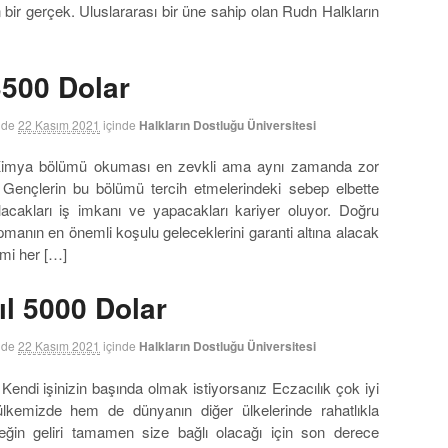
en bir gerçek. Uluslararası bir üne sahip olan Rudn Halkların
3500 Dolar
nde
22 Kasım 2021
içinde
Halkların Dostluğu Üniversitesi
Kimya bölümü okuması en zevkli ama aynı zamanda zor
. Gençlerin bu bölümü tercih etmelerindeki sebep elbette
acakları iş imkanı ve yapacakları kariyer oluyor. Doğru
pmanın en önemli koşulu geleceklerini garanti altına alacak
imi her […]
ıl 5000 Dolar
nde
22 Kasım 2021
içinde
Halkların Dostluğu Üniversitesi
 Kendi işinizin başında olmak istiyorsanız Eczacılık çok iyi
ülkemizde hem de dünyanın diğer ülkelerinde rahatlıkla
leğin geliri tamamen size bağlı olacağı için son derece