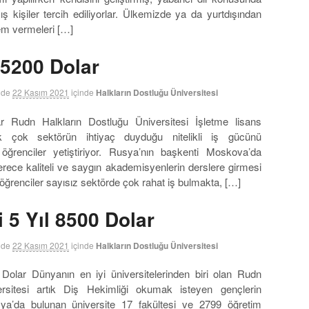
ş kişiler tercih ediliyorlar. Ülkemizde ya da yurtdışından
nem vermeleri […]
l 5200 Dolar
nde
22 Kasım 2021
içinde
Halkların Dostluğu Üniversitesi
r Rudn Halkların Dostluğu Üniversitesi İşletme lisans
 çok sektörün ihtiyaç duyduğu nitelikli iş gücünü
ğrenciler yetiştiriyor. Rusya’nın başkenti Moskova’da
erece kaliteli ve saygın akademisyenlerin derslere girmesi
öğrenciler sayısız sektörde çok rahat iş bulmakta, […]
 5 Yıl 8500 Dolar
nde
22 Kasım 2021
içinde
Halkların Dostluğu Üniversitesi
Dolar Dünyanın en iyi üniversitelerinden biri olan Rudn
ersitesi artık Diş Hekimliği okumak isteyen gençlerin
ya’da bulunan üniversite 17 fakültesi ve 2799 öğretim