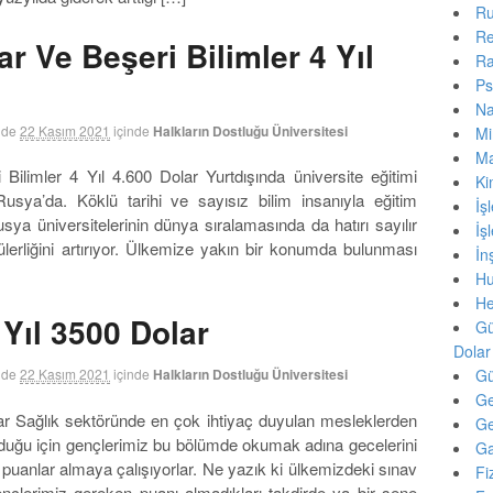
Ru
Re
r Ve Beşeri Bilimler 4 Yıl
Ra
Ps
Na
nde
22 Kasım 2021
içinde
Halkların Dostluğu Üniversitesi
Mi
Ma
Bilimler 4 Yıl 4.600 Dolar Yurtdışında üniversite eğitimi
Ki
Rusya’da. Köklü tarihi ve sayısız bilim insanıyla eğitim
İ
a üniversitelerinin dünya sıralamasında da hatırı sayılır
İ
lerliğini artırıyor. Ülkemize yakın bir konumda bulunması
İ
Hu
He
 Yıl 3500 Dolar
Gü
Dolar
nde
22 Kasım 2021
içinde
Halkların Dostluğu Üniversitesi
Gü
Ge
ar Sağlık sektöründe en çok ihtiyaç duyulan mesleklerden
Ge
lduğu için gençlerimiz bu bölümde okumak adına gecelerini
Ga
puanlar almaya çalışıyorlar. Ne yazık ki ülkemizdeki sınav
Fi
çlerimiz gereken puanı almadıkları takdirde ya bir sene