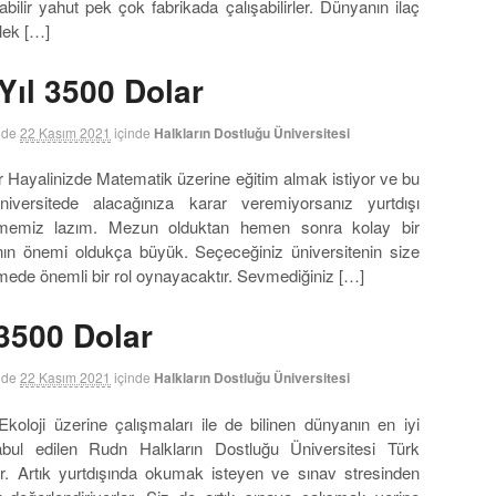
labilir yahut pek çok fabrikada çalışabilirler. Dünyanın ilaç
lek […]
Yıl 3500 Dolar
nde
22 Kasım 2021
içinde
Halkların Dostluğu Üniversitesi
 Hayalinizde Matematik üzerine eğitim almak istiyor ve bu
niversitede alacağınıza karar veremiyorsanız yurtdışı
irmemiz lazım. Mezun olduktan hemen sonra kolay bir
n önemi oldukça büyük. Seçeceğiniz üniversitenin size
lemede önemli bir rol oynayacaktır. Sevmediğiniz […]
 3500 Dolar
nde
22 Kasım 2021
içinde
Halkların Dostluğu Üniversitesi
koloji üzerine çalışmaları ile de bilinen dünyanın en iyi
kabul edilen Rudn Halkların Dostluğu Üniversitesi Türk
yor. Artık yurtdışında okumak isteyen ve sınav stresinden