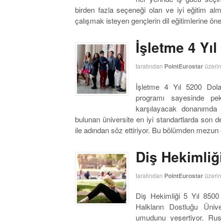
birden fazla seçeneği olan ve iyi eğitim almı
çalışmak isteyen gençlerin dil eğitimlerine ö
İşletme 4 Yı
tarafından
PointEurostar
üzeri
İşletme 4 Yıl 5200 Dola
programı sayesinde pek
karşılayacak donanımda ö
bulunan üniversite en iyi standartlarda son d
ile adından söz ettiriyor. Bu bölümden mezun 
Diş Hekimliği
tarafından
PointEurostar
üzeri
Diş Hekimliği 5 Yıl 8500 
Halkların Dostluğu Üniv
umudunu yeşertiyor. Rus