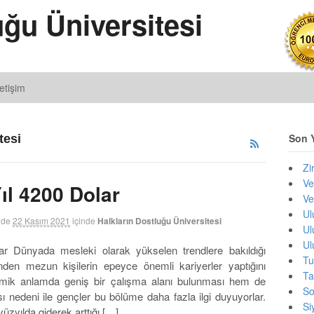
uğu Üniversitesi
letişim
Son Y
tesi
Zi
Ve
ıl 4200 Dolar
Ve
Ul
nde
22 Kasım 2021
içinde
Halkların Dostluğu Üniversitesi
Ul
Ul
ar Dünyada mesleki olarak yükselen trendlere bakıldığı
Tu
en mezun kişilerin epeyce önemli kariyerler yaptığını
Ta
emik anlamda geniş bir çalışma alanı bulunması hem de
So
 nedeni ile gençler bu bölüme daha fazla ilgi duyuyorlar.
Si
üzyılda giderek arttığı […]