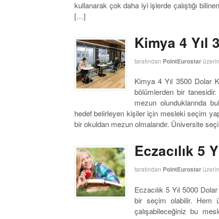
kullanarak çok daha iyi işlerde çalıştığı bilin
[…]
Kimya 4 Yıl 
tarafından
PointEurostar
üzeri
Kimya 4 Yıl 3500 Dolar 
bölümlerden bir tanesidir
mezun olunduklarında bul
hedef belirleyen kişiler için mesleki seçim ya
bir okuldan mezun olmalarıdır. Üniversite seç
Eczacılık 5 Y
tarafından
PointEurostar
üzeri
Eczacılık 5 Yıl 5000 Dolar
bir seçim olabilir. Hem 
çalışabileceğiniz bu mes