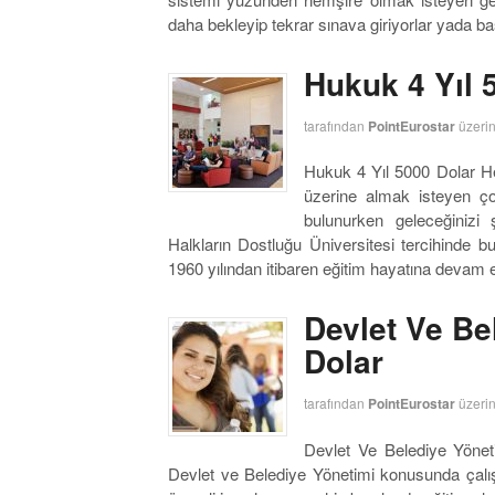
daha bekleyip tekrar sınava giriyorlar yada b
Hukuk 4 Yıl 
tarafından
PointEurostar
üzeri
Hukuk 4 Yıl 5000 Dolar H
üzerine almak isteyen ç
bulunurken geleceğinizi
Halkların Dostluğu Üniversitesi tercihinde 
1960 yılından itibaren eğitim hayatına devam e
Devlet Ve Be
Dolar
tarafından
PointEurostar
üzeri
Devlet Ve Belediye Yönet
Devlet ve Belediye Yönetimi konusunda çalışa