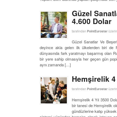
Güzel Sanatla
4.600 Dolar
tarafından
PointEurostar
üzeri
Güzel Sanatlar Ve Beşeri 
deyince akla gelen ilk ülkelerden biri de 
dünyasında fark yaratmayı başarmış olan Rusy
bir yere sahip olmasıyla her geçen gün popü
aynı zamanda […]
Hemşirelik 4
tarafından
PointEurostar
üzeri
Hemşirelik 4 Yıl 3500 Dol
bir tanesi de Hemşirelik o
gündüzlerine katıp yüksek 
sistemi yüzünden hemşire olmak isteyen gen