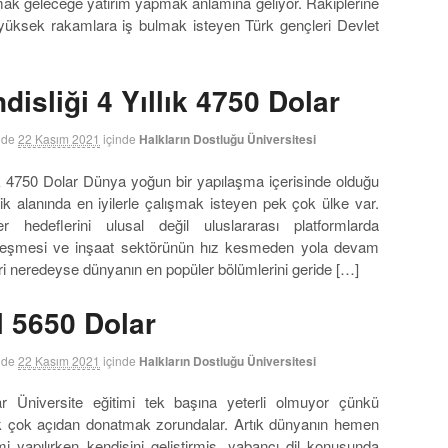
mak geleceğe yatırım yapmak anlamına geliyor. Rakiplerine
 yüksek rakamlara iş bulmak isteyen Türk gençleri Devlet
disliği 4 Yıllık 4750 Dolar
nde
22 Kasım 2021
içinde
Halkların Dostluğu Üniversitesi
lık 4750 Dolar Dünya yoğun bir yapılaşma içerisinde olduğu
k alanında en iyilerle çalışmak isteyen pek çok ülke var.
r hedeflerini ulusal değil uluslararası platformlarda
elleşmesi ve inşaat sektörünün hız kesmeden yola devam
ri neredeyse dünyanın en popüler bölümlerini geride […]
ıl 5650 Dolar
nde
22 Kasım 2021
içinde
Halkların Dostluğu Üniversitesi
ar Üniversite eğitimi tek başına yeterli olmuyor çünkü
ek çok açıdan donatmak zorundalar. Artık dünyanın hemen
i yapılırken kendisini geliştirmiş, yabancı dil konusunda