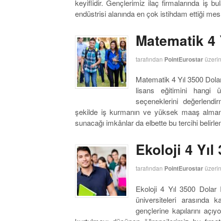
keyiflidir. Gençlerimiz ilaç firmalarında iş bu
endüstrisi alanında en çok istihdam ettiği mes
Matematik 4 
tarafından
PointEurostar
üzeri
Matematik 4 Yıl 3500 Dolar
lisans eğitimini hangi ü
seçeneklerini değerlend
şekilde iş kurmanın ve yüksek maaş almanı
sunacağı imkânlar da elbette bu tercihi belir
Ekoloji 4 Yıl
tarafından
PointEurostar
üzeri
Ekoloji 4 Yıl 3500 Dolar E
üniversiteleri arasında 
gençlerine kapılarını açı