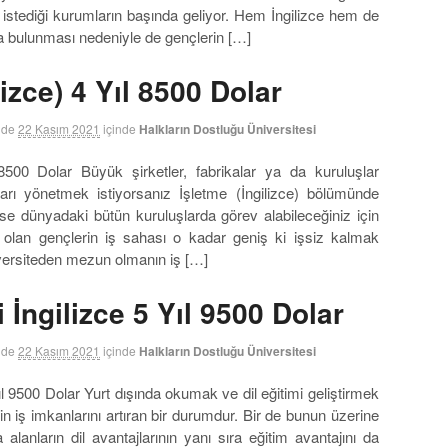
istediği kurumların başında geliyor. Hem İngilizce hem de
a bulunması nedeniyle de gençlerin […]
ilizce) 4 Yıl 8500 Dolar
nde
22 Kasım 2021
içinde
Halkların Dostluğu Üniversitesi
l 8500 Dolar Büyük şirketler, fabrikalar ya da kuruluşlar
ları yönetmek istiyorsanız İşletme (İngilizce) bölümünde
 dünyadaki bütün kuruluşlarda görev alabileceğiniz için
olan gençlerin iş sahası o kadar geniş ki işsiz kalmak
iversiteden mezun olmanın iş […]
 İngilizce 5 Yıl 9500 Dolar
nde
22 Kasım 2021
içinde
Halkların Dostluğu Üniversitesi
Yıl 9500 Dolar Yurt dışında okumak ve dil eğitimi geliştirmek
çin iş imkanlarını artıran bir durumdur. Bir de bunun üzerine
a alanların dil avantajlarının yanı sıra eğitim avantajını da