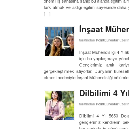
önemli iş sahasına sahip bu alanda eğitim al
fark atmak ve aldığı eğitim sayesinde daha
[…]
İnşaat Mühen
tarafından
PointEurostar
üzeri
İnşaat Mühendisliği 4 Yıl
için bu yapılaşmaya yöneli
Gençlerimiz artık kariye
gerçekleştirmek istiyorlar. Dünyanın küres
etmesi nedeniyle İnşaat Mühendisliği bölümle
Dilbilimi 4 Y
tarafından
PointEurostar
üzeri
Dilbilimi 4 Yıl 5650 Dol
gençlerimiz kendilerini p
her yerinde iş gücü seçim