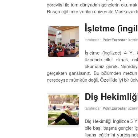
görevlisi ile tüm dünyadan gençlerin okumak 
Rusça eğitimler verilen üniversite Moskova’d
İşletme (i̇ng
tarafından
PointEurostar
üzeri
İşletme (i̇ngilizce) 4 Yı
üzerinde etkili olmak, on
okumanız gerek. Neredeyse
gerçekten şanslısınız. Bu bölümden mezun 
neredeyse mümkün değil. Özellikle iyi bir ün
Diş Hekimliği
tarafından
PointEurostar
üzeri
Diş Hekimliği İngilizce 5 
bile başlı başına gençler i
lisans eğitimini yurtdışınd