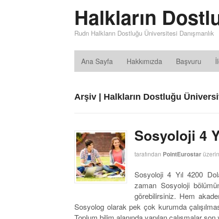
Halkların Dostl
Rudn Halkların Dostluğu Üniversitesi Danışmanlık
Ana Sayfa
Hakkımızda
Başvuru
İ
Arşiv | Halkların Dostluğu Üniversi
Sosyoloji 4 Y
tarafından
PointEurostar
üzeri
Sosyoloji 4 Yıl 4200 Dol
zaman Sosyoloji bölümünd
görebilirsiniz. Hem akad
Sosyolog olarak pek çok kurumda çalışılması
Toplum bilim alanında yapılan çalışmalar son y