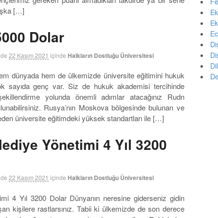
Fe
aşka […]
Ek
Ek
5000 Dolar
Ec
Di
Di
nde
22 Kasım 2021
içinde
Halkların Dostluğu Üniversitesi
Di
em dünyada hem de ülkemizde üniversite eğitimini hukuk
De
ok sayıda genç var. Siz de hukuk akademisi tercihinde
 şekillendirme yolunda önemli adımlar atacağınız Rudn
bulunabilirsiniz. Rusya’nın Moskova bölgesinde bulunan ve
den üniversite eğitimdeki yüksek standartları ile […]
lediye Yönetimi 4 Yıl 3200
nde
22 Kasım 2021
içinde
Halkların Dostluğu Üniversitesi
imi 4 Yıl 3200 Dolar Dünyanın neresine giderseniz gidin
n kişilere rastlarsınız. Tabii ki ülkemizde de son derece